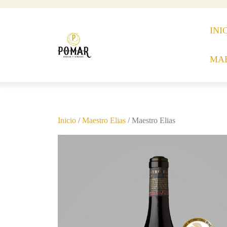
INI
MAE
Inicio
/
Maestro Elias
/ Maestro Elias