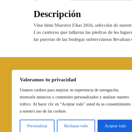
Descripción
Vino tinto Maestro Elias 2016, selección de nuest
Los canteros que tallaron las piedras de los lagares
las puertas de las bodegas subterráneas llevaban
Política de
Aviso Legal
Política de
Valoramos tu privacidad
cookies
devoluciones
Usamos cookies para mejorar su experiencia de navegación,
y reembolsos
mostrarle anuncios o contenidos personalizados y analizar nuestro
tráfico. Al hacer clic en “Aceptar todo” usted da su consentimiento
a nuestro uso de las cookies.
Personalizar
Rechazar todo
Aceptar todo